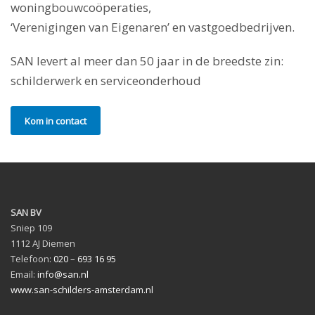
woningbouwcoöperaties,
‘Verenigingen van Eigenaren’ en vastgoedbedrijven.
SAN levert al meer dan 50 jaar in de breedste zin:
schilderwerk en serviceonderhoud
Kom in contact
SAN BV
Sniep 109
1112 AJ Diemen
Telefoon:
020 – 693 16 95
Email:
info@san.nl
www.san-schilders-amsterdam.nl