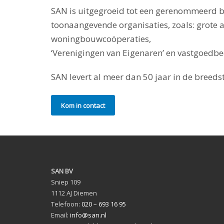
SAN is uitgegroeid tot een gerenommeerd be
toonaangevende organisaties, zoals: grote 
woningbouwcoöperaties,
‘Verenigingen van Eigenaren’ en vastgoedbe
SAN levert al meer dan 50 jaar in de breeds
Kom in contact
SAN BV
Sniep 109
1112 AJ Diemen
Telefoon:
020 – 693 16 95
Email:
info@san.nl