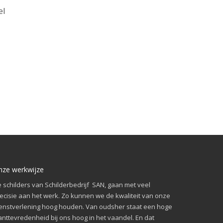
el
nze werkwijze
 schilders van Schilderbedrijf SAN, gaan met veel
ecisie aan het werk. Zo kunnen we de kwaliteit van onze
enstverlening hoog houden. Van oudsher staat een hoge
anttevredenheid bij ons hoog in het vaandel. En dat