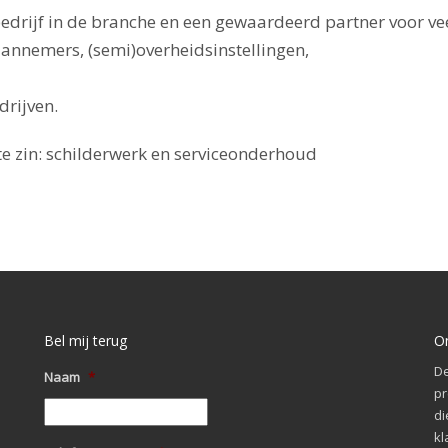
drijf in de branche en een gewaardeerd partner voor ve
aannemers, (semi)overheidsinstellingen,
drijven.
te zin: schilderwerk en serviceonderhoud
Bel mij terug
O
De
Naam
*
pr
di
kl